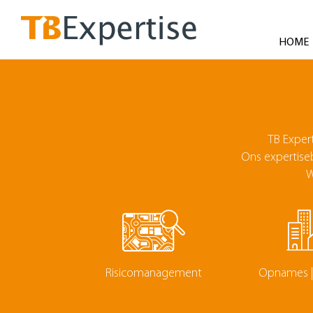
Overslaan
en
naar
HOME
de
inhoud
gaan
TB Expert
Ons expertise
W
Risicomanagement
Opnames | 