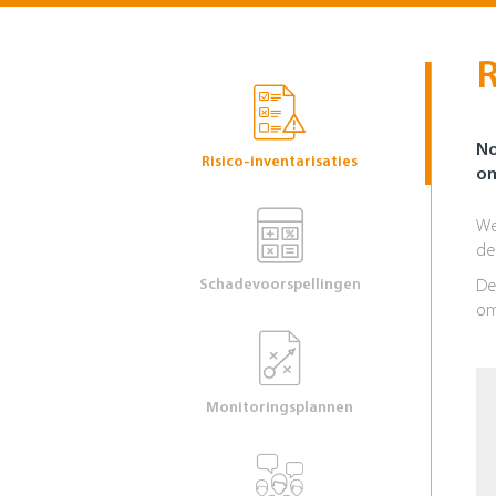
R
No
Risico-inventarisaties
om
We
de
Schadevoorspellingen
De
om
Monitoringsplannen