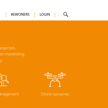
BEWONERS
LOGIN
projecten.
en monitoring.
g.
anagement
Drone opnames